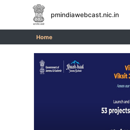
pmindiawebcast.nic.in
(current)
Home