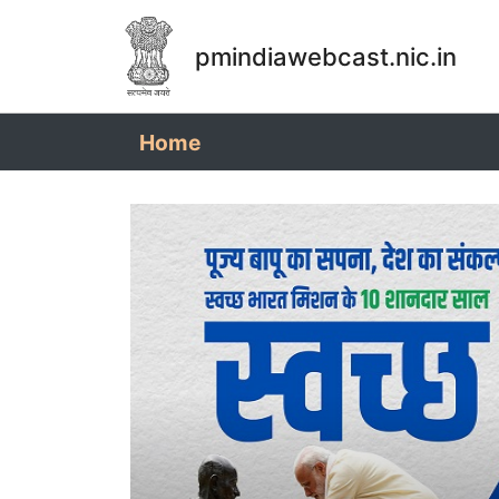
pmindiawebcast.nic.in
(current)
Home