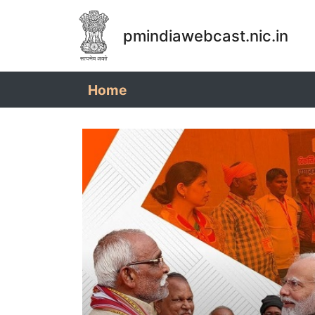
pmindiawebcast.nic.in
(current)
Home